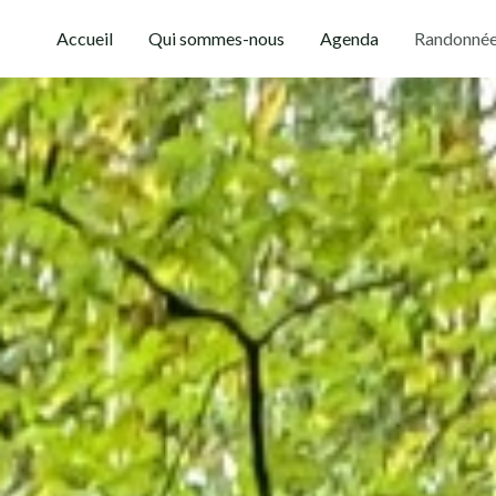
Aller
Accueil
Qui sommes-nous
Agenda
Randonnée
au
contenu