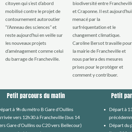
citoyen qui s’est d’abord
biodiversité entre Franchevill
mobilisé contre le projet de
et Craponne. Il est aujourd’hui
contournement autoroutier
menacé par la
“l’Anneau des sciences” et
surfréquentation et le
reste aujourd’hui en veille sur
changement climatique.
les nouveaux projets
Caroline Bersot travaille pour
d’aménagement comme celui
la mairie de Francheville et
du barrage de Francheville.
nous parlera des mesures
prises pour le protéger et
comment y contribuer.
Petit parcours du matin
Petit pa
épart à 9h du métro B Gare d’Oullins
Départ à 1
rrivée vers 12h30 à Francheville (bus 14
précédemm
ers Gare d’Oullins ou C20 vers Bellecour)
Départ du p