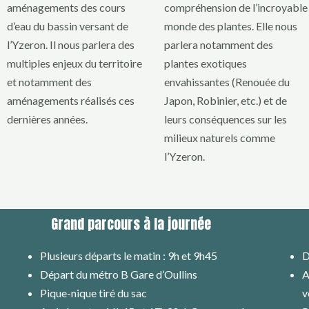
aménagements des cours
compréhension de l’incroyable
d’eau du bassin versant de
monde des plantes. Elle nous
l’Yzeron. Il nous parlera des
parlera notamment des
multiples enjeux du territoire
plantes exotiques
et notamment des
envahissantes (Renouée du
aménagements réalisés ces
Japon, Robinier, etc.) et de
dernières années.
leurs conséquences sur les
milieux naturels comme
l’Yzeron.
Grand parcours à la journée
Plusieurs départs le matin : 9h et 9h45
D
Départ du métro B Gare d’Oullins
A
Pique-nique tiré du sac
v