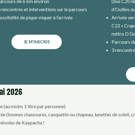
arcours de 6 km environ
(bus C20 de
 rencontres et interventions sur le parcours
d’Oullins o
ossibilité de pique-niquer à l’arrivée
Arrivée ver
C22 « Crapo
métro D Go
Parcours d
JE M'INSCRIS
3 rencontre
mai 2026
e (au moins 1 litre par personne)
e (bonnes chaussures, casquette ou chapeau, lunettes de soleil, cr
névoles de Kaypacha !