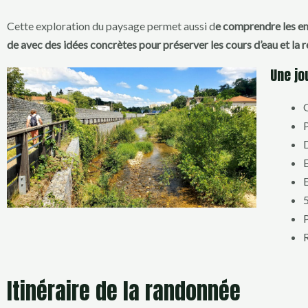
Cette exploration du paysage permet aussi d
e comprendre les enj
de avec des idées concrètes pour préserver les cours d’eau et la 
Une jo
G
P
D
E
E
5
P
Itinéraire de la randonnée