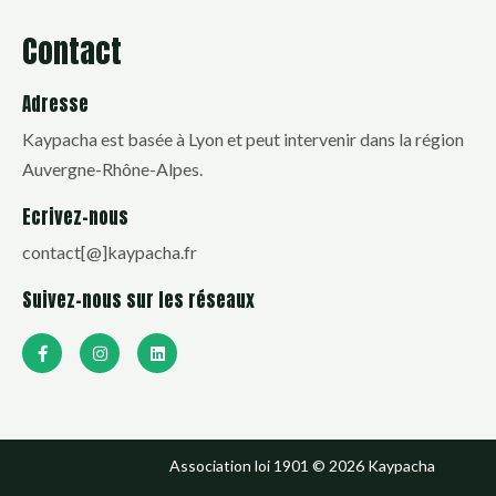
Contact
Adresse
Kaypacha est basée à Lyon et peut intervenir dans la région
Auvergne-Rhône-Alpes.
Ecrivez-nous
contact[@]kaypacha.fr
Suivez-nous sur les réseaux
F
I
L
a
n
i
c
s
n
e
t
k
b
a
e
o
g
d
o
r
i
k
a
n
Association loi 1901 © 2026 Kaypacha
-
m
f