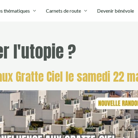
s thématiques
Carnets de route
Devenir bénévole
r l'utopie ?
ux Gratte Ciel le samedi 22 m