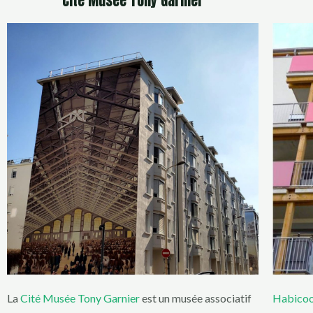
Cité Musée Tony Garnier
La
Cité Musée Tony Garnier
est un musée associatif
Habico