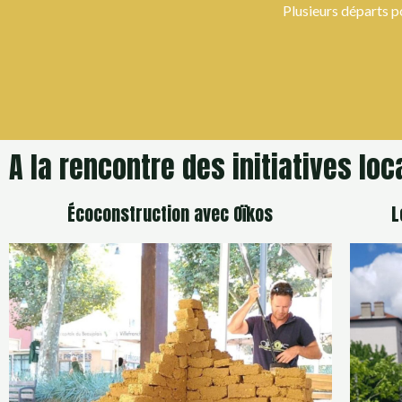
Plusieurs départs p
A la rencontre des initiatives loc
Écoconstruction avec Oïkos
L