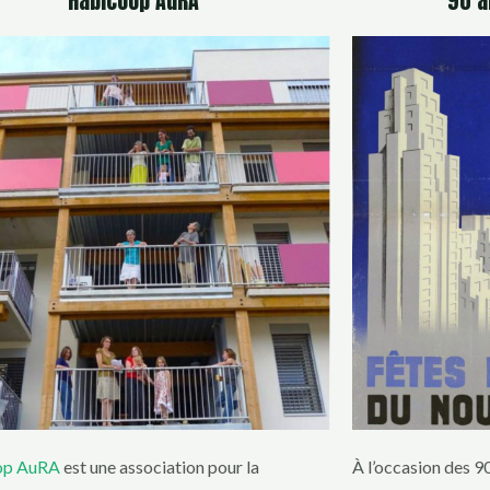
Habicoop AuRA
90 a
op AuRA
est une association pour la
À l’occasion des 9