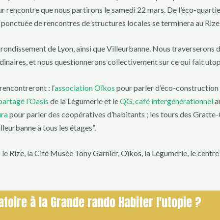
ur rencontre que nous partirons le samedi 22 mars. De l’éco-quartie
 ponctuée de rencontres de structures locales se terminera au Rize
ondissement de Lyon, ainsi que Villeurbanne. Nous traverserons des
aires, et nous questionnerons collectivement sur ce qui fait utopi
rencontreront : l
‘association Oïkos
pour parler d’éco-construction ;
 partagé l’Oasis
de la Légumerie et le
QG, café intergénérationnel
an
ra
pour parler des coopératives d’habitants ; les tours des Gratte-C
lleurbanne à tous les étages”.
e Rize, la Cité Musée Tony Garnier, Oïkos, la Légumerie, le centre
atoire à la Grande rando Habiter l'utopie ?