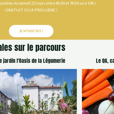
ossibles le samedi 22 mars entre 8h30 et 9h50 ou à 14h !
GRATUIT OU A PRIX LIBRE !
JE M'INSCRIS !
ales sur le parcours
e jardin l'Oasis de la Légumerie
Le QG, c