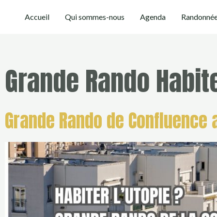
Aller
Accueil
Qui sommes-nous
Agenda
Randonnée
au
contenu
Grande Rando Habite
Grande Rando de Confluence a